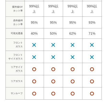
99%以
99%以
99%以
99%以
紫外線UV
カット率
上
上
上
上
赤外線IR
95%
95%
95%
93%
カット率
40%
50%
62%
71%
可視光透過
フロント
ガラス
フロント
サイドガラス
リアサイド
ガラス
リアガラス
サンルーフ