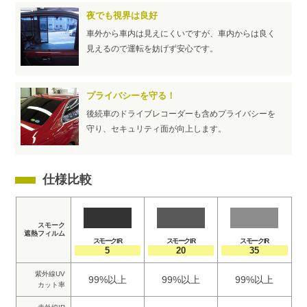
夜でも視界は良好
車外から車内は見えにくいですが、車内からは良く
見えるので運転を妨げず安心です。
プライバシーを守る！
後続車のドライブレコーダーも含めプライバシーを
守り、セキュリティ面が向上します。
仕様比較
スモーク
遮熱フィルム
スモークIR
スモークIR
スモークIR
5
20
35
紫外線UV
99%以上
99%以上
99%以上
カット率