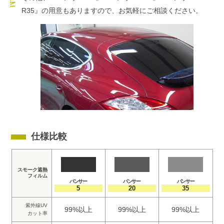
R35』の用意もありますので、お気軽にご相談ください。
仕様比較
スモーク遮熱
フィルム
パンサー
パンサー
パンサー
5
20
35
紫外線UV
99%以上
99%以上
99%以上
カット率