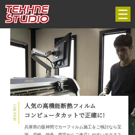
ガラスコーティング
クォーツガラスコーティング
リアルガラスコート
ハイモースコート
クォーツRD
カーフィルム
オプション
ルームクリーニング
ウィンドウ撥水
人気の高機能断熱フィルム
CAR FILM
除菌・抗菌・消臭
コンピュータカットで正確に!
店舗情報
兵庫県の阪神間でカーフィルム施工をご検討なら宝
塚、尼崎、伊丹、西宮からご来店しやすいテクネス