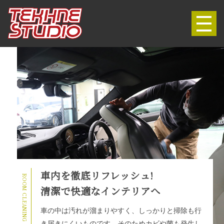
ガラスコーティング
クォーツガラスコーティング
リアルガラスコート
ハイモースコート
クォーツRD
カーフィルム
オプション
ルームクリーニング
ウィンドウ撥水
車内を徹底リフレッシュ!
ROOM
除菌・抗菌・消臭
清潔で快適なインテリアへ
CLEANING
店舗情報
車の中は汚れが溜まりやすく、しっかりと掃除も行
き届きにくいものです。そのためカビや菌も発生し